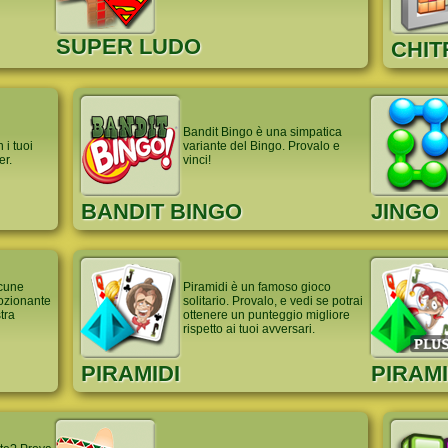
SUPER LUDO
CHIT
Bandit Bingo è una simpatica
i tuoi
variante del Bingo. Provalo e
er.
vinci!
BANDIT BINGO
JINGO
lcune
Piramidi è un famoso gioco
ozionante
solitario. Provalo, e vedi se potrai
tra
ottenere un punteggio migliore
rispetto ai tuoi avversari.
PIRAMIDI
PIRAMI