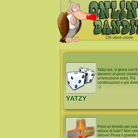
136 utenti online
`
Yatzy qui, si gioca con 6
daranno al gioco classi
un'emozione extra. Più
combinazioni e più diver
:-)
YATZY
Provi un brivido per una 
veloce di ludo? Non cer
altrove! Prova il grande 