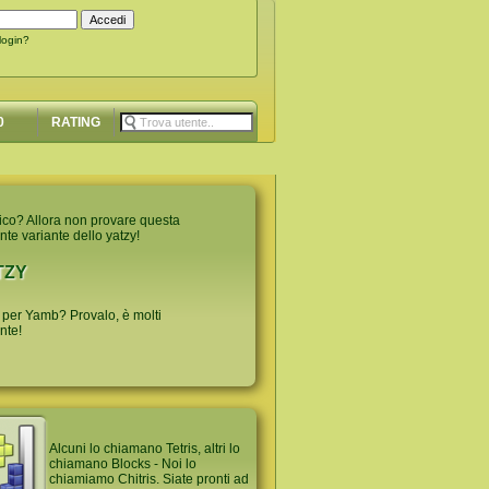
 login?
0
RATING
ico? Allora non provare questa
nte variante dello yatzy!
TZY
 per Yamb? Provalo, è molti
nte!
Alcuni lo chiamano Tetris, altri lo
chiamano Blocks - Noi lo
chiamiamo Chitris. Siate pronti ad