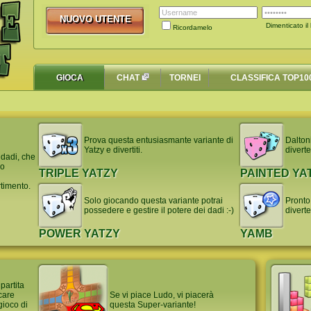
NUOVO UTENTE
NUOVO UTENTE
Dimenticato il
Ricordamelo
GIOCA
CHAT
TORNEI
CLASSIFICA TOP10
Prova questa entusiasmante variante di
Dalton
Yatzy e divertiti.
diverte
 dadi, che
co
TRIPLE YATZY
PAINTED YA
timento.
Solo giocando questa variante potrai
Pronto
possedere e gestire il potere dei dadi :-)
diverte
POWER YATZY
YAMB
partita
care
Se vi piace Ludo, vi piacerà
gioco di
questa Super-variante!