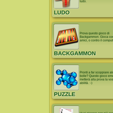
ludo.
LUDO
Prova questo gioco di
Backgammon. Gioca con 
amici, o contro il comput
BACKGAMMON
Pronti a far scoppiare a
bolle? Questo gioco em
metterà alla prova la vos
abilità. :-)
PUZZLE