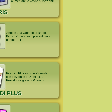
aumentare le vostre pulsazioni!
RIS
Jingo è una variante di Bandit
Bingo. Provalo se ti piace il gioco
di Bingo :-)
Piramidi Plus è come Piramidi
con funzioni e opzioni extra.
Provalo, se già ami Piramidi.
DI PLUS