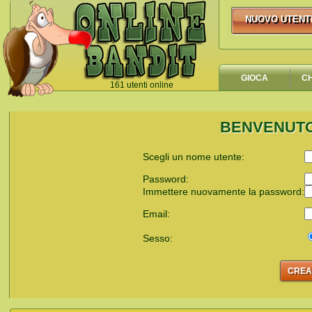
NUOVO UTENT
NUOVO UTEN
GIOCA
C
161 utenti online
`
BENVENUTO
Scegli un nome utente:
Password:
Immettere nuovamente la password:
Email:
Sesso: