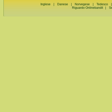
Inglese
|
Danese
|
Norvegese
|
Tedesco
Riguardo Onlinebandit
|
S