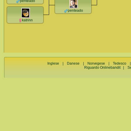
penteado
penteado
katrinn
Inglese
|
Danese
|
Norvegese
|
Tedesco
Riguardo Onlinebandit
|
S