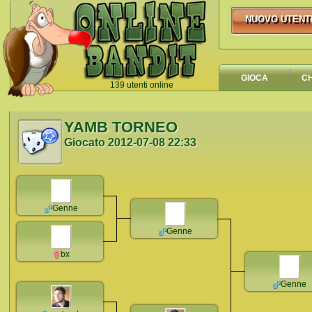
NUOVO UTENT
NUOVO UTEN
GIOCA
C
139 utenti online
`
YAMB TORNEO
Giocato
2012-07-08 22:33
Genne
Genne
bx
Genne