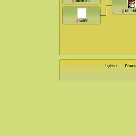
killerbiene
killerb
sat80
Inglese
|
Danes