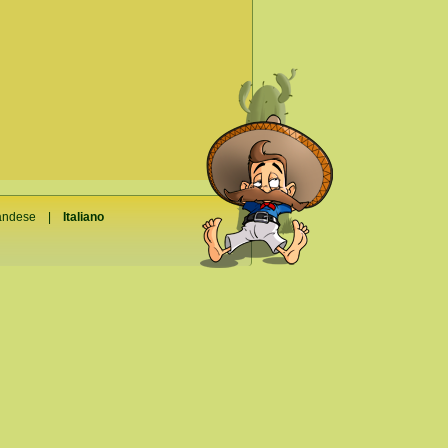
andese
|
Italiano