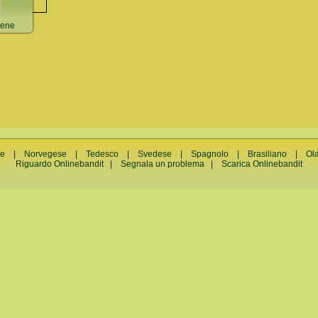
iene
e
|
Norvegese
|
Tedesco
|
Svedese
|
Spagnolo
|
Brasiliano
|
Ol
Riguardo Onlinebandit
|
Segnala un problema
|
Scarica Onlinebandit