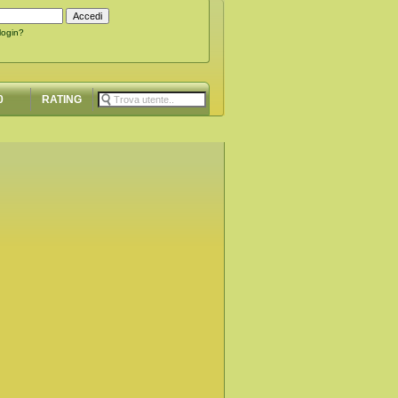
 login?
0
RATING