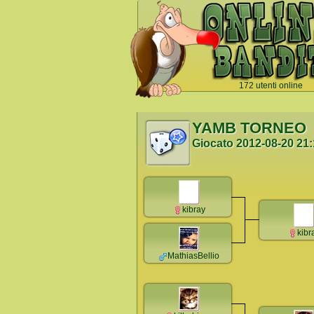
172 utenti online
`
YAMB TORNEO
Giocato
2012-08-20 21
kibray
kibr
MathiasBellio