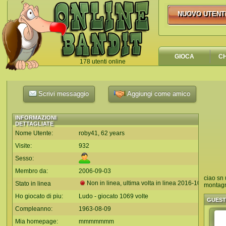
NUOVO UTENT
NUOVO UTEN
GIOCA
C
178 utenti online
`
Scrivi messaggio
Aggiungi come amico
INFORMAZIONI
DETTAGLIATE
Nome Utente:
roby41, 62 years
Visite:
932
Sesso:
Membro da:
2006-09-03
ciao sn 
Non in linea, ultima volta in linea
2016-10-21
Stato in linea
montagna
Ho giocato di piu:
Ludo - giocato 1069 volte
GUES
Compleanno:
1963-08-09
Mia homepage:
mmmmmmm