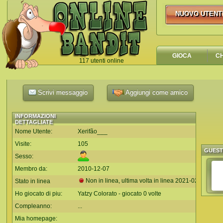
NUOVO UTENT
NUOVO UTEN
GIOCA
C
117 utenti online
`
Scrivi messaggio
Aggiungi come amico
INFORMAZIONI
DETTAGLIATE
Nome Utente:
Xerifão___
Visite:
105
GUES
Sesso:
Membro da:
2010-12-07
Non in linea, ultima volta in linea
2021-02-09
Stato in linea
Ho giocato di piu:
Yatzy Colorato - giocato 0 volte
Compleanno:
...
Mia homepage: