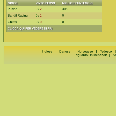
GIOCO
VINTO/PERSO
MIGLIOR PUNTEGGIO
Puzzle
0
/
2
305
Bandit Racing
0
/
1
0
Chitris
0
/
0
0
CLICCA QUI PER VEDERE DI PIÙ
Inglese
|
Danese
|
Norvegese
|
Tedesco
Riguardo Onlinebandit
|
S