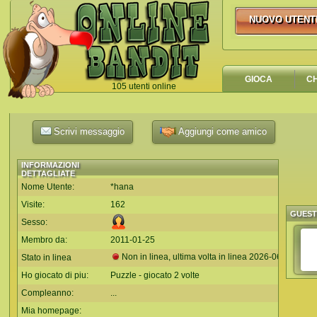
NUOVO UTENT
NUOVO UTEN
GIOCA
C
105 utenti online
`
Scrivi messaggio
Aggiungi come amico
INFORMAZIONI
DETTAGLIATE
Nome Utente:
*hana
Visite:
162
GUES
Sesso:
Membro da:
2011-01-25
Non in linea, ultima volta in linea
2026-06-10
Stato in linea
Ho giocato di piu:
Puzzle - giocato 2 volte
Compleanno:
...
Mia homepage: