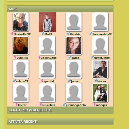
AMICI
Bustrollet92
Mo23.
KickMe
thestarsboy95
Lykkiiis
BaconBabe
Tattiz
NøtteLiten!!
crispo77
special
jontez
håkan
kivrør
skurefilla
juninhogatinho
monq37
CLICCA PER VEDERE DI PIÙ
ATTIVITÀ RECENTI