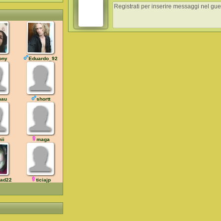
ony
Eduardo_92
au
shortt
ii
maga
ead22
ticiajp