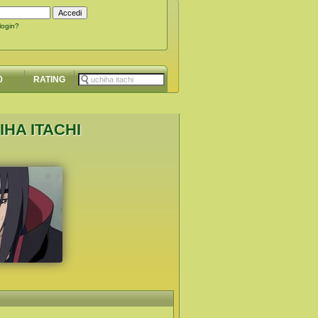
 login?
0
RATING
IHA ITACHI