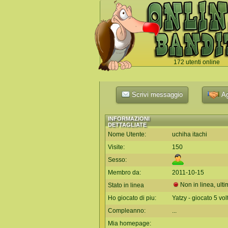
172 utenti online
`
Scrivi messaggio
Ag
INFORMAZIONI
DETTAGLIATE
Nome Utente:
uchiha itachi
Visite:
150
Sesso:
Membro da:
2011-10-15
Non in linea, ulti
Stato in linea
Ho giocato di piu:
Yatzy - giocato 5 vol
Compleanno:
...
Mia homepage: