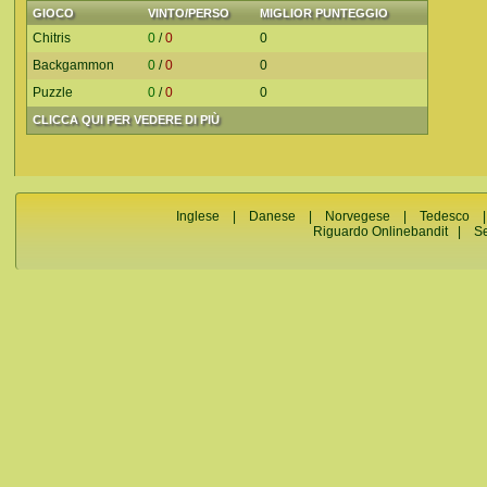
GIOCO
VINTO/PERSO
MIGLIOR PUNTEGGIO
Chitris
0
/
0
0
Backgammon
0
/
0
0
Puzzle
0
/
0
0
CLICCA QUI PER VEDERE DI PIÙ
Inglese
|
Danese
|
Norvegese
|
Tedesco
Riguardo Onlinebandit
|
S