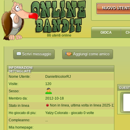
NUOVO UTENT
NUOVO UTEN
GIOCA
C
86 utenti online
`
Scrivi messaggio
Aggiungi come amico
INFORMAZIONI
DETTAGLIATE
Nome Utente:
DanieltricolorRJ
Visite:
120
GUES
Sesso:
Membro da:
2012-10-18
Non in linea, ultima volta in linea
2025-11-09
Stato in linea
Ho giocato di piu:
Yatzy Colorato - giocato 0 volte
Compleanno:
...
Mia homepage: