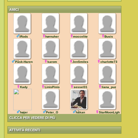
AMICI
iRods
hørnuher
moccelite
Busis
Påsk-Haren
karom
JenSmiles
charlotte73
Kady
LinisPinis
sessel31
liana_puz
højer
Peter_O
håkan
StarMoonLight
CLICCA PER VEDERE DI PIÙ
ATTIVITÀ RECENTI