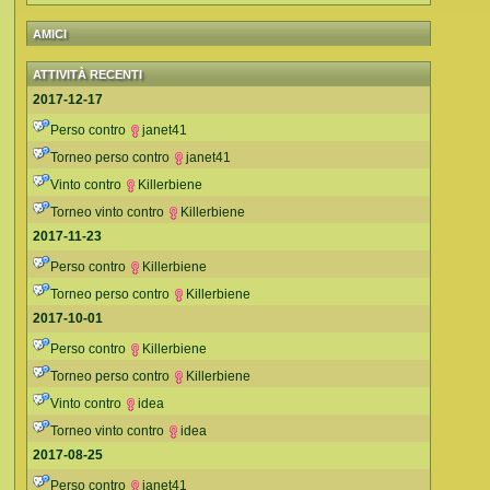
AMICI
ATTIVITÀ RECENTI
2017-12-17
Perso contro
janet41
Torneo perso contro
janet41
Vinto contro
Killerbiene
Torneo vinto contro
Killerbiene
2017-11-23
Perso contro
Killerbiene
Torneo perso contro
Killerbiene
2017-10-01
Perso contro
Killerbiene
Torneo perso contro
Killerbiene
Vinto contro
idea
Torneo vinto contro
idea
2017-08-25
Perso contro
janet41