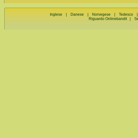
Inglese
|
Danese
|
Norvegese
|
Tedesco
Riguardo Onlinebandit
|
S