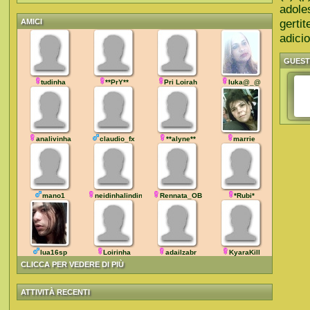
adole
gerti
AMICI
adicio
GUES
tudinha
**PrY**
Pri Loirah
luka@_@
analivinha
claudio_fx
**alyne**
marrie
mano1
neidinhalindinha
Rennata_OB
*Rubi*
lua16sp
Loirinha
adailzabr
KyaraKill
CLICCA PER VEDERE DI PIÙ
ATTIVITÀ RECENTI