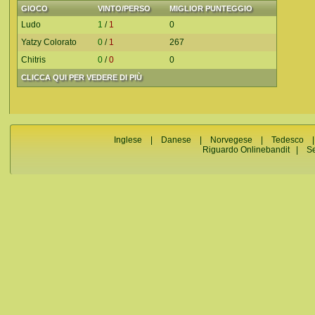
GIOCO
VINTO/PERSO
MIGLIOR PUNTEGGIO
Ludo
1
/
1
0
Yatzy Colorato
0
/
1
267
Chitris
0
/
0
0
CLICCA QUI PER VEDERE DI PIÙ
Inglese
|
Danese
|
Norvegese
|
Tedesco
Riguardo Onlinebandit
|
S