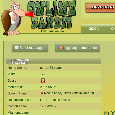
NUOVO UTENT
NUOVO UTEN
GIOCA
C
124 utenti online
`
Scrivi messaggio
Aggiungi come amico
INFORMAZIONI
DETTAGLIATE
Nome Utente:
gerti1, 68 years
Visite:
122
Sesso:
Membro da:
2007-05-05
Non in linea, ultima volta in linea
2019-09-10
Stato in linea
Ho giocato di piu:
Ludo - giocato 2 volte
Compleanno:
1958-02-17
(h) (
Mia homepage: