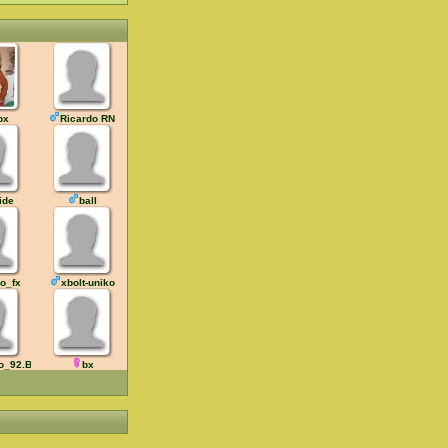
bx
Ricardo RN
ide
ball
io_fx
xbolt-uniko
o_92.Br
bx