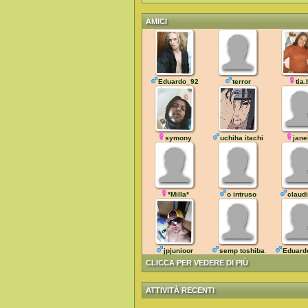
AMICI
Eduardo_92
terror
tia.
symony
uchiha itachi
jane
*Milla*
o intruso
claud
jpjunioor
semp toshiba
Eduard
CLICCA PER VEDERE DI PIÙ
ATTIVITÀ RECENTI