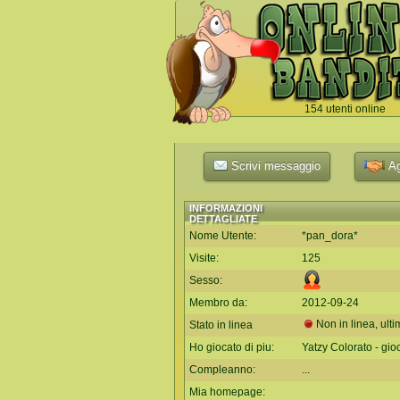
154 utenti online
`
Scrivi messaggio
Ag
INFORMAZIONI
DETTAGLIATE
Nome Utente:
*pan_dora*
Visite:
125
Sesso:
Membro da:
2012-09-24
Non in linea, ulti
Stato in linea
Ho giocato di piu:
Yatzy Colorato - gio
Compleanno:
...
Mia homepage: