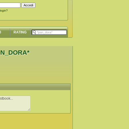
 login?
0
RATING
AN_DORA*